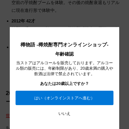
空前の芋焼酎ブームを体験。その後の焼酎衰退もリアル
に現在進行形で体験中。
2012年 42才
焼酎と呼ぶことが許されない樽焼酎「樽出し原酒」を知
り衝撃を受ける。
樽物語 -樽焼酎専門オンラインショップ-
2019年 49才
年齢確認
樽焼酎を本格的に学び、樽焼酎に「焼酎復権」の大いな
る可能性を感じる。と共に「樽出し原酒」が焼酎と呼べ
当ストアはアルコールを販売しております。アルコー
ル類の販売には、年齢制限があり、20歳未満の購入や
ない現実に疑問を覚える。
飲酒は法律で禁止されています。
あなたは20歳以上ですか？
2022年 樽焼酎専門サイト「樽物語タルスト
はい（オンラインストアへ進む）
ーリー」を立ち上げる
いいえ
世界初！「樽焼酎」専門のオンラインショップ樽物語
ちょうど美味しい樽焼酎。通ほど知らない樽焼酎。