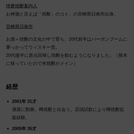
球磨焼酎案内人
お神酒と言えば「焼酎」のコト、の宮崎県日南市出身。
宮崎県日南市
お酒＝焼酎の文化の中で育ち、20代前半はバーボンブームに
乗っかってウィスキー党。
20代後半に原点回帰し焼酎を飲むようになりました。（熊本
に移っていたので米焼酎がメイン）
経歴
2001年 31才
酒屋に勤務。樽焼酎と出会う。店頭試飲により樽焼酎拡
販経験。
2005年 35才