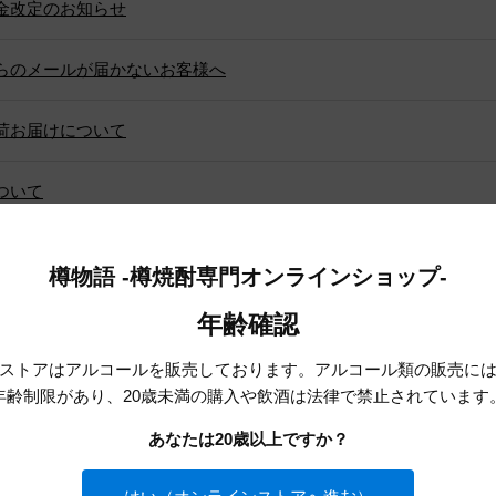
金改定のお知らせ
らのメールが届かないお客様へ
荷お届けについて
ついて
して購入するとTHE RIVER（ザ・リバー）が1,000円OFF！
樽物語 -樽焼酎専門オンラインショップ-
ョップ「樽物語」がオープンしました！
年齢確認
ストアはアルコールを販売しております。アルコール類の販売に
年齢制限があり、20歳未満の購入や飲酒は法律で禁止されています
1
あなたは20歳以上ですか？