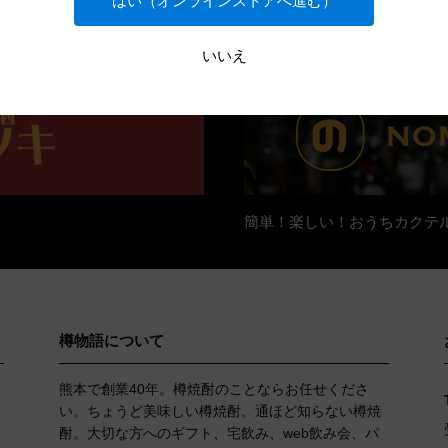
はい（オンラインストアへ進む）
いいえ
簡単！楽しい！おうちカクテ
樽物語について
熊本で創業40年。樽焼酎のことならお任せくださ
い。ちょうど美味しい樽焼酎。通ほど知らない樽焼
酎。大切な方へのギフト、宅飲み、web飲み会、パ