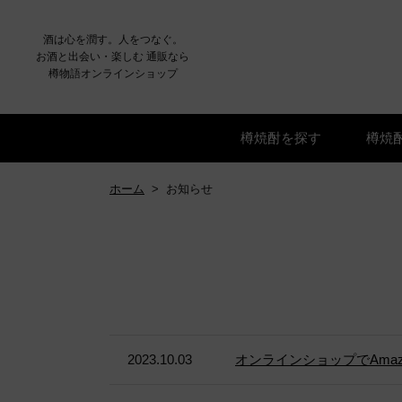
酒は心を潤す。人をつなぐ。
お酒と出会い・楽しむ 通販なら
樽物語オンラインショップ
樽焼酎を探す
樽焼
ホーム
>
お知らせ
2023.10.03
オンラインショップでAmaz