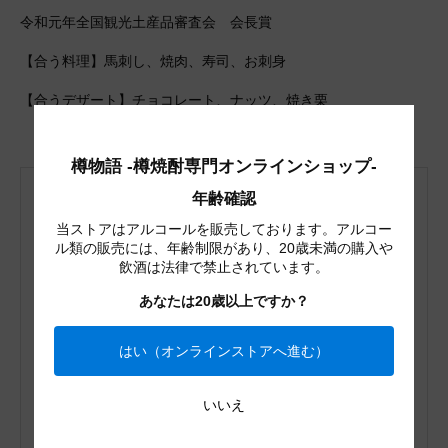
令和元年全国観光土産品審査会 会長賞
【合う料理】馬刺し、焼肉、寿司、お刺身
【合うデザート】チョコレート、ナッツ、焼き栗
樽物語 -樽焼酎専門オンラインショップ-
年齢確認
配送・送料を確認する
返品について
当ストアはアルコールを販売しております。アルコー
ル類の販売には、年齢制限があり、20歳未満の購入や
飲酒は法律で禁止されています。
内容量
720ml
あなたは20歳以上ですか？
アルコール度数
25度
種別
焼酎
はい（オンラインストアへ進む）
熟成年数
15年
特徴的な香り
バニラ、ドライフルーツ
いいえ
メーカー
常楽酒造
原材料