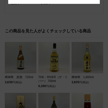
発売年
令和3年
この商品を見た人がよくチェックしている商品
樽神輿 原酒 720ml
THE・RIVER（ザ・リ
樽神輿 1,800ml
バー） 700ml
3,630
2,835
円(税込)
円(税込)
6,160
円(税込)