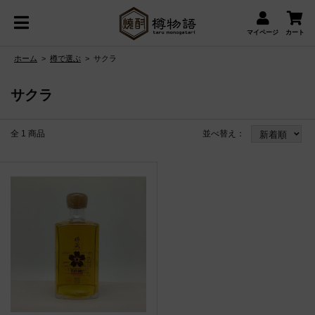
マイページ
カート
ホーム
>
樽で選ぶ
>
サクラ
サクラ
全 1 商品
並べ替え：