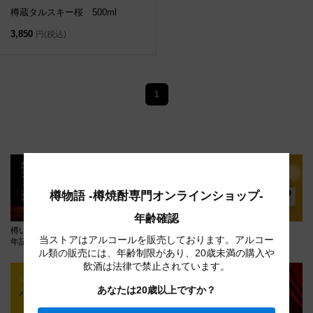
樽蔵タルスキー桜 500ml
3,850
円(税込)
1
樽物語 -樽焼酎専門オンラインショップ-
年齢確認
樽いろ原酒「ザ・リバー」創業50周
樽いろ原酒
当ストアはアルコールを販売しております。アルコー
年記念セール
ル類の販売には、年齢制限があり、20歳未満の購入や
飲酒は法律で禁止されています。
あなたは20歳以上ですか？