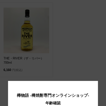
THE・RIVER（ザ・リバー）
700ml
6,160
円(税込)
«
1
2
3
樽物語 -樽焼酎専門オンラインショップ-
年齢確認